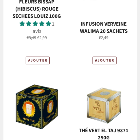
FLEURS BISSAP
(HIBISCUS) ROUGE
SECHEES LOUIZ 100G
1
INFUSION VERVEINE
avis
WALIMA 20 SACHETS
Prix
Prix
Prix
€3,49
€2,99
€2,49
régulier
réduit
régulier
AJOUTER
AJOUTER
THÉ VERT EL TAJ 9371
250G