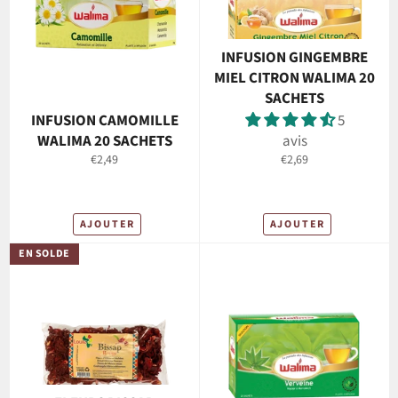
INFUSION GINGEMBRE
MIEL CITRON WALIMA 20
SACHETS
INFUSION CAMOMILLE
5
WALIMA 20 SACHETS
avis
Prix
Prix
€2,49
€2,69
régulier
régulier
AJOUTER
AJOUTER
EN SOLDE