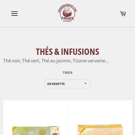
Passer
au
Pani
contenu
Navigation
THÉS & INFUSIONS
Thé noir, Thé vert, Thé au jasmin, Tisane verveine...
TRIER