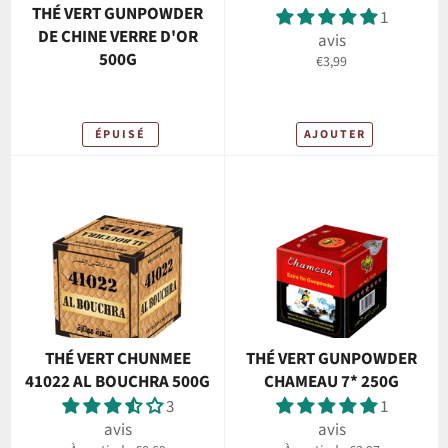
THÉ VERT GUNPOWDER
1
DE CHINE VERRE D'OR
avis
500G
Prix
€3,99
régulier
ÉPUISÉ
AJOUTER
THÉ VERT CHUNMEE
THÉ VERT GUNPOWDER
41022 AL BOUCHRA 500G
CHAMEAU 7* 250G
3
1
avis
avis