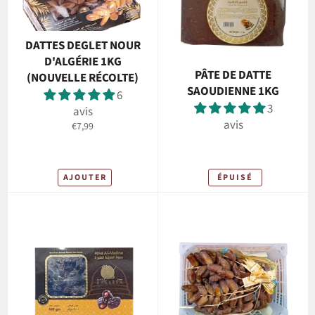
DATTES DEGLET NOUR
D'ALGÉRIE 1KG
PÂTE DE DATTE
(NOUVELLE RÉCOLTE)
SAOUDIENNE 1KG
6
3
avis
avis
Prix
€7,99
régulier
AJOUTER
ÉPUISÉ