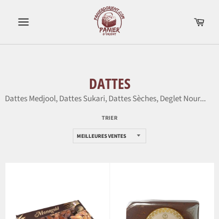
Passer
au
Pani
contenu
Navigation
DATTES
Dattes Medjool, Dattes Sukari, Dattes Sèches, Deglet Nour...
TRIER