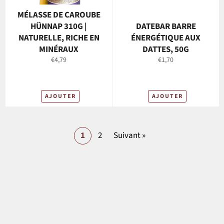
MÉLASSE DE CAROUBE
HÜNNAP 310G |
DATEBAR BARRE
NATURELLE, RICHE EN
ÉNERGÉTIQUE AUX
MINÉRAUX
DATTES, 50G
Prix
Prix
€4,79
€1,70
régulier
régulier
AJOUTER
AJOUTER
1
2
Suivant »