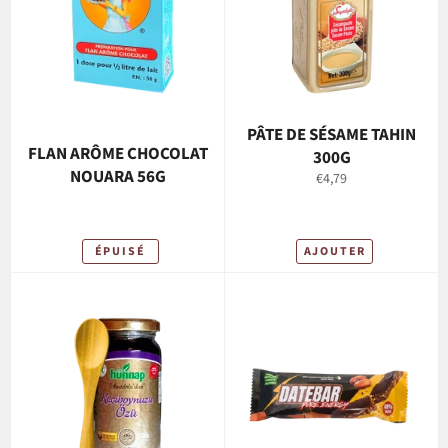
PÂTE DE SÉSAME TAHIN
FLAN ARÔME CHOCOLAT
300G
NOUARA 56G
Prix
€4,79
régulier
ÉPUISÉ
AJOUTER