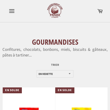
Passer
au
Pani
contenu
Navigation
GOURMANDISES
Confitures, chocolats, bonbons, miels, biscuits & gâteaux,
pâtes à tartiner...
TRIER
EN SOLDE
EN SOLDE