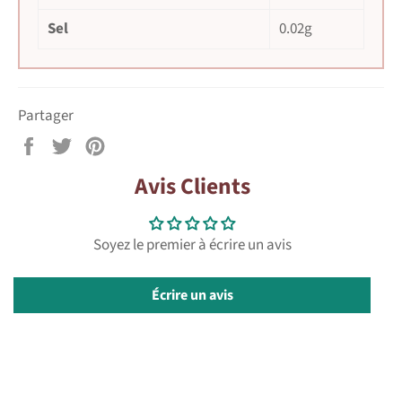
Sel
0.02g
Partager
Partager
Tweeter
Épingler
sur
sur
sur
Avis Clients
Facebook
Twitter
Pinterest
Soyez le premier à écrire un avis
Écrire un avis