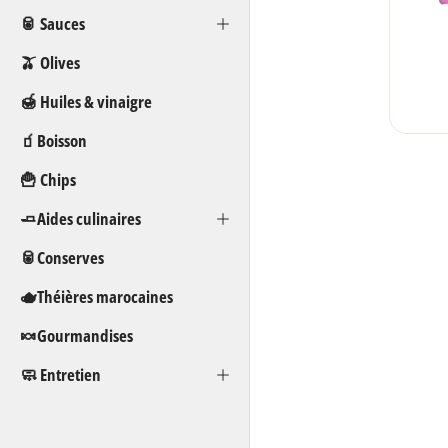
🥫 Sauces
🫒 Olives
🍯 Huiles & vinaigre
🧃Boisson
🍟 Chips
🧈Aides culinaires
🥫Conserves
🫖Théières marocaines
🍬Gourmandises
🧼 Entretien