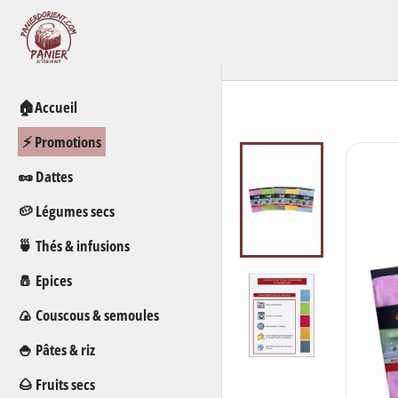
Passer
au
contenu
🏠Accueil
⚡ Promotions
🥜 Dattes
🥔 Légumes secs
🍵 Thés & infusions
🧂 Epices
🍙 Couscous & semoules
🍚 Pâtes & riz
🌰 Fruits secs