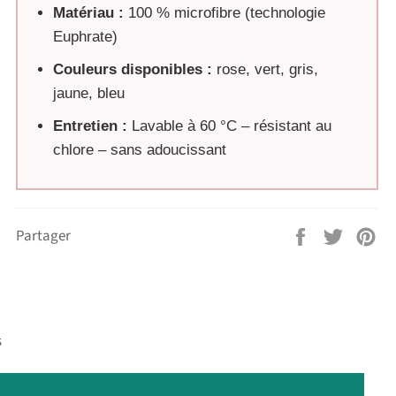
Matériau :
100 % microfibre (technologie
Euphrate)
Couleurs disponibles :
rose, vert, gris,
jaune, bleu
Entretien :
Lavable à 60 °C – résistant au
chlore – sans adoucissant
Partager
Tweeter
Épi
Partager
sur
sur
sur
Facebook
Twitter
Pin
s