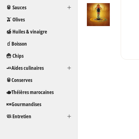
🥫 Sauces
🫒 Olives
🍯 Huiles & vinaigre
🧃Boisson
🍟 Chips
🧈Aides culinaires
🥫Conserves
🫖Théières marocaines
🍬Gourmandises
🧼 Entretien