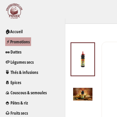
Passer
au
contenu
🏠Accueil
⚡ Promotions
🥜 Dattes
🥔 Légumes secs
🍵 Thés & infusions
🧂 Epices
🍙 Couscous & semoules
🍚 Pâtes & riz
🌰 Fruits secs