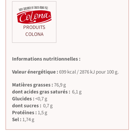
PRODUITS
COLONA
Informations nutritionnelles :
Valeur énergétique :
699 kcal / 2876 kJ pour 100 g.
Matières grasses :
76,9
g
dont acides gras saturés :
6,1 g
Glucides :
<0,7
g
dont sucres :
0,7 g
Protéines :
1,5
g
Sel :
1
,74 g