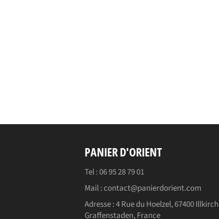
PANIER D'ORIENT
Tel : 06 95 28 79 01
Mail : contact@panierdorient.com
Adresse :
4 Rue du Hoelzel, 67400 Illkirch
Graffenstaden, France