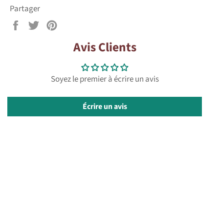
Partager
Partager
Tweeter
Épingler
sur
sur
sur
Avis Clients
Facebook
Twitter
Pinterest
Soyez le premier à écrire un avis
Écrire un avis