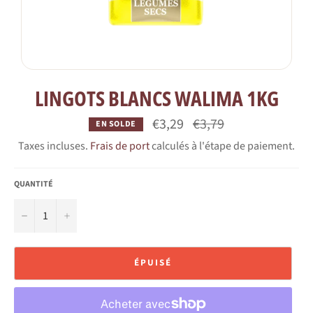
LINGOTS BLANCS WALIMA 1KG
Prix
€3,29
€3,79
EN SOLDE
régulier
Taxes incluses.
Frais de port
calculés à l'étape de paiement.
QUANTITÉ
−
+
ÉPUISÉ