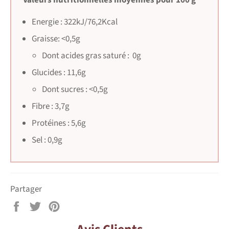
Valeurs nutritionnelles moyennes pour 100 g
Energie : 322kJ/76,2Kcal
Graisse: <0,5g
Dont acides gras saturé : 0g
Glucides : 11,6g
Dont sucres : <0,5g
Fibre : 3,7g
Protéines : 5,6g
Sel : 0,9g
Partager
Partager
Tweeter
Épingler
sur
sur
sur