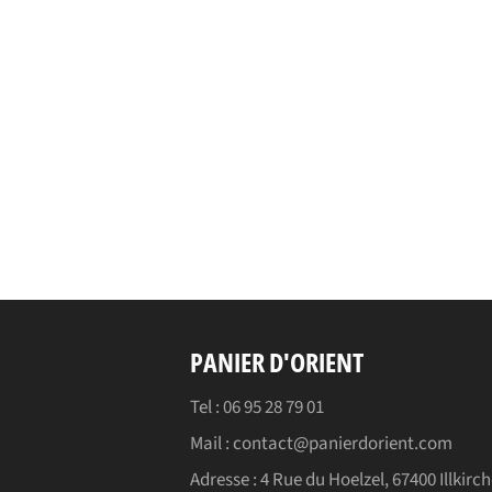
PANIER D'ORIENT
Tel : 06 95 28 79 01
Mail : contact@panierdorient.com
Adresse :
4 Rue du Hoelzel, 67400 Illkirch