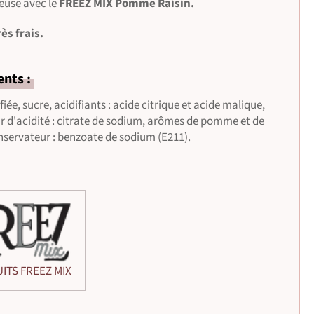
euse avec le
FREEZ MIX Pomme Raisin.
rès frais.
ents :
iée, sucre, acidifiants : acide citrique et acide malique,
r d'acidité : citrate de sodium, arômes de pomme et de
onservateur : benzoate de sodium (E211).
ITS FREEZ MIX