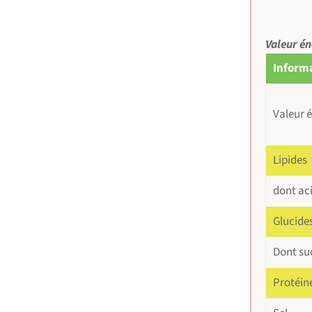
Valeur én
Informa
Valeur 
Lipides
dont ac
Glucide
Dont su
Protéin