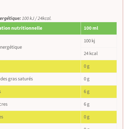
ergétique:
100 kJ / 24kcal.
tion nutritionnelle
100 ml
100 kj
énergétique
24 kcal
0 g
ides gras saturés
0 g
s
6 g
cres
6 g
es
0 g