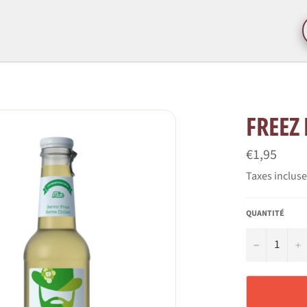
FREEZ
Prix
€1,95
régulier
Taxes inclus
QUANTITÉ
−
+