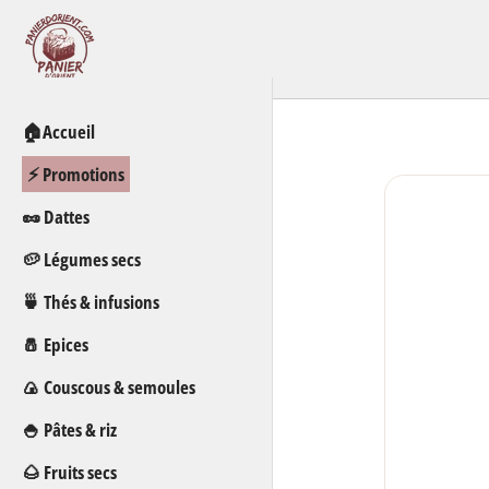
Passer
au
contenu
🏠Accueil
⚡ Promotions
🥜 Dattes
🥔 Légumes secs
🍵 Thés & infusions
🧂 Epices
🍙 Couscous & semoules
🍚 Pâtes & riz
🌰 Fruits secs