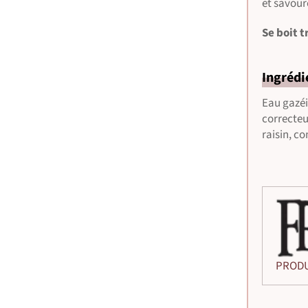
et savour
Se boit t
Ingrédi
Eau gazéif
correcteu
raisin, c
PRODU