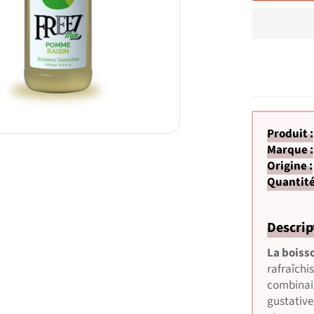
Produit :
Marque :
Origine :
Quantité
Descrip
La boiss
rafraîchi
combinais
gustative