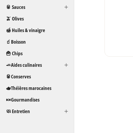
🥫 Sauces
🫒 Olives
🍯 Huiles & vinaigre
🧃Boisson
🍟 Chips
🧈Aides culinaires
🥫Conserves
🫖Théières marocaines
🍬Gourmandises
🧼 Entretien