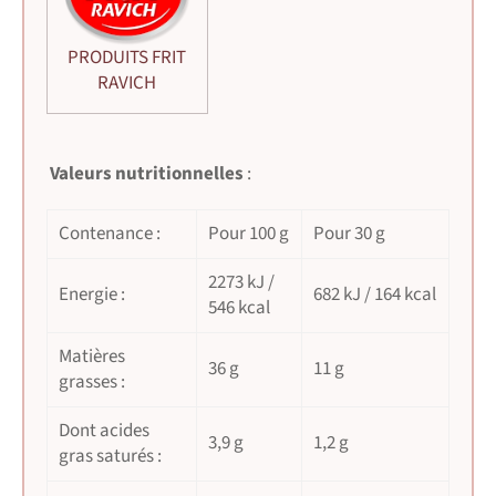
PRODUITS FRIT
RAVICH
Valeurs nutritionnelles
:
Contenance :
Pour 100 g
Pour 30 g
2273 kJ /
Energie :
682 kJ / 164 kcal
546 kcal
Matières
36 g
11 g
grasses :
Dont acides
3,9 g
1,2 g
gras saturés :