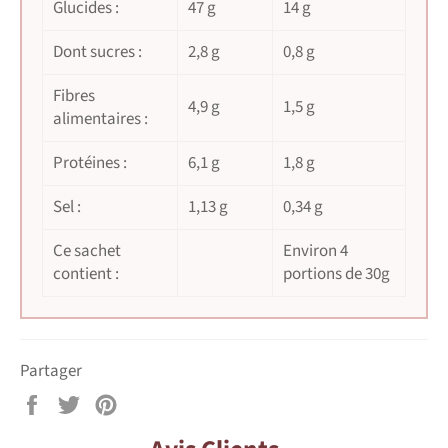
Glucides :
47 g
14 g
Dont sucres :
2,8 g
0,8 g
Fibres
4,9 g
1,5 g
alimentaires :
Protéines :
6,1 g
1,8 g
Sel :
1,13 g
0,34 g
Ce sachet
Environ 4
contient :
portions de 30g
Partager
Partager
Tweeter
Épingler
sur
sur
sur